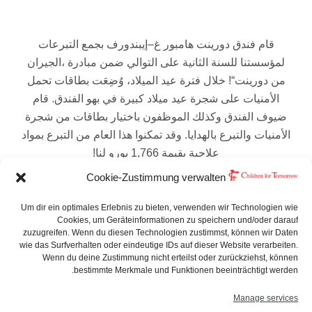
قام
فندق
دورينت
هامبور
غ
–
إيبندورف
بجمع
التبرعات
لمؤسستنا
للسنة
الثانية
على
التوالي
ضمن
مبادرة
،الجيران
من
دورينت
“!
خلال
فترة
عيد
الميلاد،
وُضِعَت
بطاقات
تحمل
الأمنيات
على
شجرة
عيد
ميلاد
كبيرة
في
بهو
الفندق
.
قام
ضيوف
الفندق
وكذلك
الموظفون
باختيار
بطاقات
من
شجرة
الأمنيات
والتبرع
بالهدايا
.
وقد
تمكنوا
هذا
العام
من
التبرع
بمواد
علاجية
بقيمة
1,766
يورو
لنا
!
Cookie-Zustimmung verwalten
لقد
سعدنا
كثيرًا
بتسليم
الهدايا
في
بيت
المؤسسة
بحضور
مديرة
العمليات
جوليا
إيكرت،
ومديرة
مبيعات
الفعاليات
Um dir ein optimales Erlebnis zu bieten, verwenden wir Technologien wie
كيرستن
بولتس،
ومؤسِّستنا
شتيفاني
غراف
!
Cookies, um Geräteinformationen zu speichern und/oder darauf
zuzugreifen. Wenn du diesen Technologien zustimmst, können wir Daten
wie das Surfverhalten oder eindeutige IDs auf dieser Website verarbeiten.
شكرًا
جزيلًا
لكم،
أيها
الجيران
الأعزاء
من
دورينت
Wenn du deine Zustimmung nicht erteilst oder zurückziehst, können
bestimmte Merkmale und Funktionen beeinträchtigt werden.
Manage services