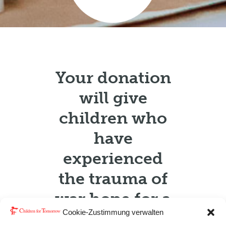
Your donation
will give
children who
have
experienced
the trauma of
war hope for a
Cookie-Zustimmung verwalten
healthy future.