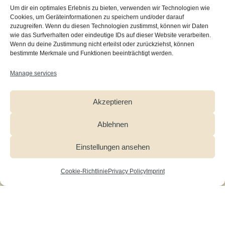
Um dir ein optimales Erlebnis zu bieten, verwenden wir Technologien wie
Cookies, um Geräteinformationen zu speichern und/oder darauf
zuzugreifen. Wenn du diesen Technologien zustimmst, können wir Daten
wie das Surfverhalten oder eindeutige IDs auf dieser Website verarbeiten.
Wenn du deine Zustimmung nicht erteilst oder zurückziehst, können
bestimmte Merkmale und Funktionen beeinträchtigt werden.
[give_form id=”2730″]
Manage services
Akzeptieren
Making a transfer to our
Ablehnen
donation account
Einstellungen ansehen
Cookie-Richtlinie
Privacy Policy
Imprint
Account name
CHILDREN FOR TOMORROW
Bank
Deutsche Bank AG, Hamburg
IBAN
DE49 2007 0000 0070 7000 00