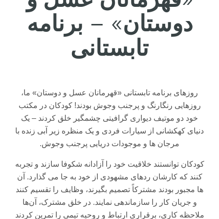
دوستان
» –
برنامه
تابستانی
روزهای
برنامه
تابستانی
«
قهرمانان
عسل
و
دوستان
»
ما،
روزهایی
رنگارنگ
و
پرجنب‌
وجوش
بودند
!
کودکان
در
مکتب
خود
دو
موتیف
دیواری
گرافیتی
چشمگیر
خلق
کردند
–
یک
دنیای
کهکشانی
از
سیارات
فردی
و
یک
منظره
زیر
آبی
زنده
با
مرجان‌
ها
و
موجودات
دریایی
پرجنب‌
وجوش
.
کودکان
توانستند
خلاقیت
خود
را
آزادانه
شکوفا
سازند
و
تجربه
کنند
که
کارشان
ردهای
مشهودی
از
خود
به
جا
می
‌
گذارد
.
آن‌
ها
مجبور
بودند
مشترکاً
تصمیم
بگیرند،
وظایف
را
تقسیم
کنند
و
جریان
کار
را
سازماندهی
نمایند
.
در
خلق
مشترک،
آن‌ها
ملاحظه‌
کاری،
برقراری
ارتباط
و
روحیه
تیمی
را
تمرین
کردند