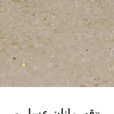
«
قهرمانان
عسل
و