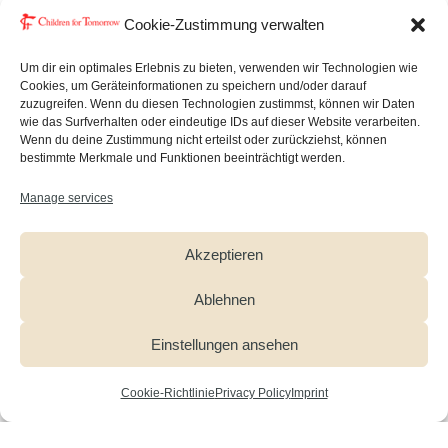
Cookie-Zustimmung verwalten
Um dir ein optimales Erlebnis zu bieten, verwenden wir Technologien wie
CHILDREN FOR
Cookies, um Geräteinformationen zu speichern und/oder darauf
zuzugreifen. Wenn du diesen Technologien zustimmst, können wir Daten
TOMORROW delighted
wie das Surfverhalten oder eindeutige IDs auf dieser Website verarbeiten.
Wenn du deine Zustimmung nicht erteilst oder zurückziehst, können
with generous donation
bestimmte Merkmale und Funktionen beeinträchtigt werden.
from C&A
Manage services
Akzeptieren
‘I was thrilled to be able to accept the donation for my
Ablehnen
foundation CHILDREN FOR TOMORROW yesterday
in Hamburg. This support is hugely important because
Einstellungen ansehen
our HoneyHeroes! project now provides therapy for
refugee children across seven school locations. On
Cookie-Richtlinie
Privacy Policy
Imprint
behalf of all the children who benefit from this
generous help, I would like to express my sincere