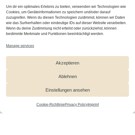
TOMORROW so
Um dir ein optimales Erlebnis zu bieten, verwenden wir Technologien wie
Cookies, um Geräteinformationen zu speichern und/oder darauf
important?
zuzugreifen. Wenn du diesen Technologien zustimmst, können wir Daten
wie das Surfverhalten oder eindeutige IDs auf dieser Website verarbeiten.
Wenn du deine Zustimmung nicht erteilst oder zurückziehst, können
bestimmte Merkmale und Funktionen beeinträchtigt werden.
If a child has suffered a traumatic event before the age
Manage services
of 11, the likelihood of them developing post-traumatic
stress disorder is three times higher. The earlier and
Akzeptieren
more comprehensive help that children receive, the
better their chances of recovery.
Ablehnen
Einstellungen ansehen
There is a real need for them to psychologically
Cookie-Richtlinie
Privacy Policy
Imprint
process their experiences – and this need continues to
grow as a result of the ever greater numbers of
refugees around the world. However, access to therapy
is often hindered by language and cultural barriers, a