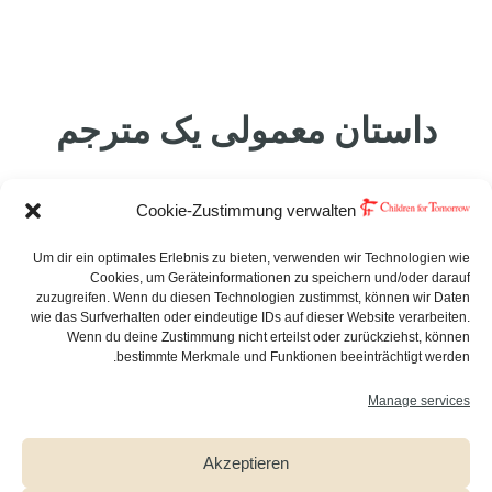
داستان معمولی یک مترجم
Cookie-Zustimmung verwalten
خوب است که مستقیماً با والدین تماس بگیریم. والدین به
معلمان فرزندان خود اعتماد دارند – این یک جهش
Um dir ein optimales Erlebnis zu bieten, verwenden wir Technologien wie
Cookies, um Geräteinformationen zu speichern und/oder darauf
اعتقادی است. اگر ما با والدین تماس نمی‌گرفتیم، آنها هیچ
zuzugreifen. Wenn du diesen Technologien zustimmst, können wir Daten
حمایتی دریافت نمی‌کردند – ترس و ناآگاهی درمورد
wie das Surfverhalten oder eindeutige IDs auf dieser Website verarbeiten.
بیماری روانی به‌سادگی بسیار زیاد است.
Wenn du deine Zustimmung nicht erteilst oder zurückziehst, können
bestimmte Merkmale und Funktionen beeinträchtigt werden.
Manage services
پس از مشاوره اولیه، قرارهای تشخیصی با درمان‌گر
شروع می‌شود که در طی آن همیشه چندین اصطلاح وجود
Akzeptieren
دارد که ترجمه آنها دشوار یا غیرممکن است. من همیشه