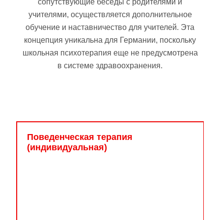
сопутствующие беседы с родителями и
учителями, осуществляется дополнительное
обучение и наставничество для учителей. Эта
концепция уникальна для Германии, поскольку
школьная психотерапия еще не предусмотрена
в системе здравоохранения.
Поведенческая терапия
В ходе поведенческой терапии дети обучаются
(индивидуальная)
различным методам, позволяющим лучше
справляться с негативными чувствами и мыслями.
В рамках этой терапии проводятся еженедельные
сеансы лечения и регулярные беседы с
родителями. Кроме того, мы предлагаем
социальные консультации и регулярный обмен
информацией с окружением ребенка.