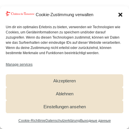
Организация Union Investment уже более
Cookie-Zustimmung verwalten
55 лет выступает за надежность,
устойчивость и постоянную ориентацию на
Um dir ein optimales Erlebnis zu bieten, verwenden wir Technologien wie
качество в управлении активами и
Cookies, um Geräteinformationen zu speichern und/oder darauf
инвестициями. Компания является одним
zuzugreifen. Wenn du diesen Technologien zustimmst, können wir Daten
из крупнейших поставщиков решений в
wie das Surfverhalten oder eindeutige IDs auf dieser Website verarbeiten.
сфере недвижимости для частных и
Wenn du deine Zustimmung nicht erteilst oder zurückziehst, können
институциональных инвесторов в Европе.
bestimmte Merkmale und Funktionen beeinträchtigt werden.
Она инвестирует в объекты недвижимости
Manage services
в таких сферах, как административные
помещения, розничная торговля,
рестораны, логистика и жилье.
Akzeptieren
Помощь детям-беженцам справиться с
Ablehnen
пережитой травмой является важной
предпосылкой для их развития и успешной
интеграции в новой стране. Union
Einstellungen ansehen
Investment поддерживает работу
CHILDREN FOR TOMORROW с 2016 года,
Cookie-Richtlinie
Datenschutzerklärung
Выходные данные
чтобы обеспечить этим детям достойное