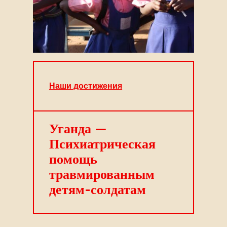
На
Наши достижения
до
Уганда —
Э
Психиатрическая
са
ой
помощь
т
травмированным
у
детям-солдатам