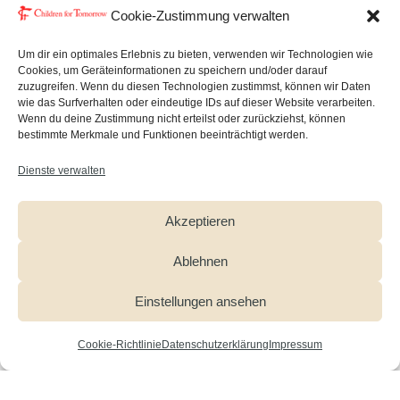
Cookie-Zustimmung verwalten
Um dir ein optimales Erlebnis zu bieten, verwenden wir Technologien wie
Cookies, um Geräteinformationen zu speichern und/oder darauf
Wir schulen Lehrkräfte, die …
zuzugreifen. Wenn du diesen Technologien zustimmst, können wir Daten
wie das Surfverhalten oder eindeutige IDs auf dieser Website verarbeiten.
Wenn du deine Zustimmung nicht erteilst oder zurückziehst, können
bestimmte Merkmale und Funktionen beeinträchtigt werden.
… Kinder mit Fluchthintergrund
unterrichten und eine Gestaltung des
Dienste verwalten
Unterrichtsalltags mit einer heterogenen
Klassenstruktur als schwierig empfinden.
Akzeptieren
Ablehnen
… Unsicherheit im Umgang mit Schülern
mit psychosozialen Auffälligkeiten haben.
Einstellungen ansehen
Cookie-Richtlinie
Datenschutzerklärung
Impressum
… fehlende Kenntnisse über mögliche
Anzeichen einer Traumafolgestörung